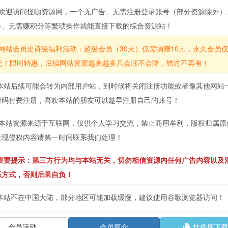
欢迎访问怪咖资源网，一个无广告、无需注册登录账号（部分资源除外）
务、无需赚积分等繁琐操作就能直接下载的综合资源站！
网站会员史诗级福利活动：超级会员（30天）仅需捐赠10元，永久会员
6元！限时特惠，后续网站资源越来越多只会涨不会降，错过不再有！
本站后续可能会转为内部用户站，到时候将关闭注册功能或者像其他网站
请码付费注册，喜欢本站的朋友可以趁早注册自己的账号！
本站资源来源于互联网，仅供个人学习交流，禁止商用牟利，版权归属原
发现侵权内容请第一时间联系我们处理！
重要提示：第三方行为均与本站无关，切勿相信资源内任何广告内容以及
系方式，否则后果自负！
本站不在中国大陆，部分地区可能加载缓慢，建议使用谷歌浏览器访问！
会员活动
会员简介
软件库下