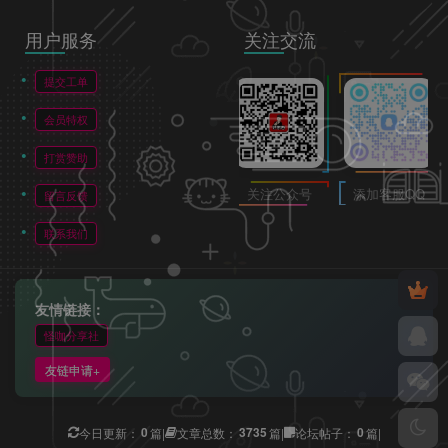
用户服务
关注交流
提交工单
会员特权
打赏赞助
关注公众号
添加客服QQ
留言反馈
联系我们
友情链接：
怪咖分享社
友链申请+
0
3735
0
今日更新：
篇
|
文章总数：
篇
|
论坛帖子：
篇
|