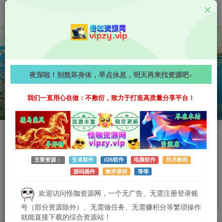
文章
3735
收藏
0
评论
9
粉丝
8
29.1W+
4.4W+
8
夜深啦！别熬坏身体，早点休息，明天再来找资源吧~
我们一直用心在做：不敷衍，致力于打造高质量分享平台！
关注
私信
怪咖
主要资源：
安卓软件
iOS软件
电脑软件
技术教程
源码插件
教学课程
等等
UID：1
已加入本站778天
总消费：0
站点管理员
积分：0
7枚徽章
管理员
欢迎访问怪咖资源网，一个无广告、无需注册登录账
怪咖资源网首席VIP，资深网络资源收藏家，拥有本站管理权限，
号（部分资源除外）、无需做任务、无需赚积分等繁琐操作
大家在本站遇到任何方面的问题都可以私信我！
就能直接下载的综合资源站！