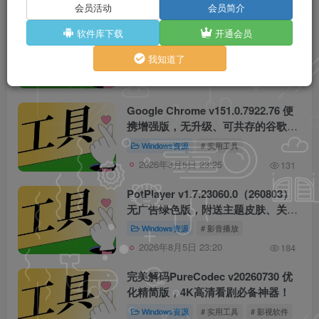
会员活动
会员简介
YY语音(歪歪语音) v9.58.0.0 多开去
软件库下载
开通会员
广告绿色版！
我知道了
Windows资源
# 影视软件
# 音乐软件
# 
2026年8月5日 23:28
52
Google Chrome v151.0.7922.76 便
携增强版，无升级、可共存的谷歌浏
览器！
Windows资源
# 实用工具
2026年8月5日 23:25
131
PotPlayer v1.7.23060.0（260803）
无广告绿色版，附送主题皮肤、关联
图标！
Windows资源
# 影音播放
2026年8月5日 23:20
184
完美解码PureCodec v20260730 优
化精简版，4K高清看剧必备神器！
Windows资源
# 实用工具
# 影视软件