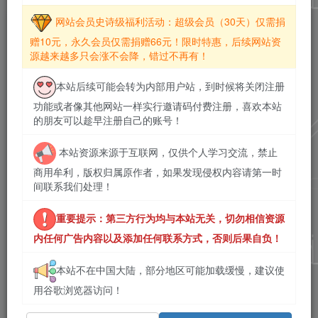
网站会员史诗级福利活动：超级会员（30天）仅需捐
文章
3735
收藏
0
评论
9
粉丝
8
赠10元，永久会员仅需捐赠66元！限时特惠，后续网站资
源越来越多只会涨不会降，错过不再有！
发布
排序
3735
本站后续可能会转为内部用户站，到时候将关闭注册
雷电模拟器纯净版合集：雷电模拟器
功能或者像其他网站一样实行邀请码付费注册，喜欢本站
v14.0.22.0 、雷电模拟器 v9.5.32.0 、
的朋友可以趁早注册自己的账号！
雷电模拟器 v5.0.82 去广告绿色版！
Windows资源
# 实用工具
2026年8月5日 23:42
本站资源来源于互联网，仅供个人学习交流，禁止
238
商用牟利，版权归属原作者，如果发现侵权内容请第一时
迅雷 v25.0.91.1602 迅雷17无广告绿
间联系我们处理！
色精简版 / 迅雷 v12.4.12.4000 迅雷
12去广告绿色精简版 / Thunder
Windows资源
# 实用工具
重要提示：第三方行为均与本站无关，切勿相信资源
v26.0.91.1602 测试版，极速下载+智
2026年8月5日 23:38
142
内任何广告内容以及添加任何联系方式，否则后果自负！
能云盘，解锁4K边下边播与无广告纯
净体验！
植物大战僵尸杂交版 v3.17.0 / 植物大
本站不在中国大陆，部分地区可能加载缓慢，建议使
战僵尸杂交版重制版 v0.25.5 电脑版
用谷歌浏览器访问！
+安卓版，附游戏安装使用指南、游
Windows资源
游戏资源
综合资源
戏窗口放大等工具！
2026年8月5日 23:33
476