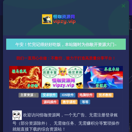
Android资源
4K影视 v6.0.3 去广告纯净版，海量高清影视资源免费
午安！忙完记得好好吃饭，本站随时为你敞开资源大门~
看，支持看短剧、电视直播！
我们一直用心在做：不敷衍，致力于打造高质量分享平台！
942字
阅读时长约5分钟
2026-07-20 更新
作者：怪咖
热度：42
0条评论
作者已发布3749篇文章
主要资源：
安卓软件
iOS软件
电脑软件
技术教程
源码插件
教学课程
等等
欢迎访问怪咖资源网，一个无广告、无需注册登录账
号（部分资源除外）、无需做任务、无需赚积分等繁琐操作
就能直接下载的综合资源站！