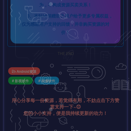
为，不构成资源买卖关系！
3、本站对捐赠助力用户给予更多专属权益，
仅为感谢用户支持的回馈，并非购买资源的对
价！
THE END
Android资源
# 影视软件
# 动漫软件
用心分享每一份资源，若觉得有用，不妨点击下方赞
赏支持一下~😊
您的小小支持，便是我持续更新的动力！