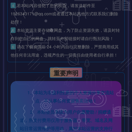
若本站内容侵犯了您的权益，请发送邮件至
4
1926343171@qq.com或者通过本站其他方式联系我们删除
处理！
本站资源主要存储在网盘，为了防止资源失效，请及时转
5
存到您自己的网盘，跳转至外部链接时请自行甄别风险！
请在下载资源后 24 小时内自行完整删除，严禁商用或其
6
他任何非法用途，违规产生的一切责任由使用者自行承担！
重要声明
1、本站为非盈利性质的个人资源分享交流站
点，不从事任何资源售卖活动！
2、本站会员系统为用户自愿赞助 / 捐赠通
道，所支付费用仅用于服务器、带宽、域名及网
站日常运营维护等用途，属对本站运营的支持行