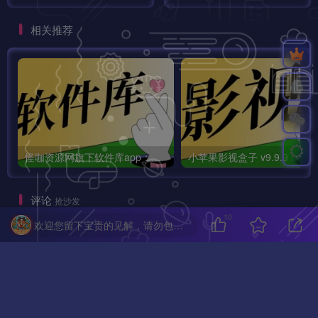
量影视资源免费看，打造你
综艺、动漫、短剧、电视直
的随身私人影院！
播等内容，让优质影视触手
相关推荐
可及！
怪咖资源网旗下软件库app：怪咖软件库，汇聚多种软件资源+实用功能！
小苹果影视盒子
评论
抢沙发
10
欢迎您留下宝贵的见解，请勿包含任何不良信息，违者封禁账号！
请登录后发表评论
登录
注册