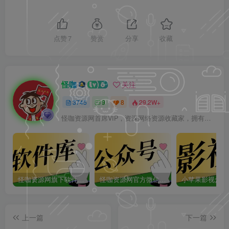
点赞
7
赞赏
分享
收藏
怪咖
关注
3745
9
8
29.2W+
怪咖资源网首席VIP，资深网络资源收藏家，拥有本站管理权限，大家在本站遇到任何方面的问题都可以私信我！
怪咖资源网旗下软件库app：怪咖软件库，汇聚多种软件资源+实用功能！
怪咖资源网官方微信公众号：怪咖工具箱，敬请关注！
上一篇
下一篇