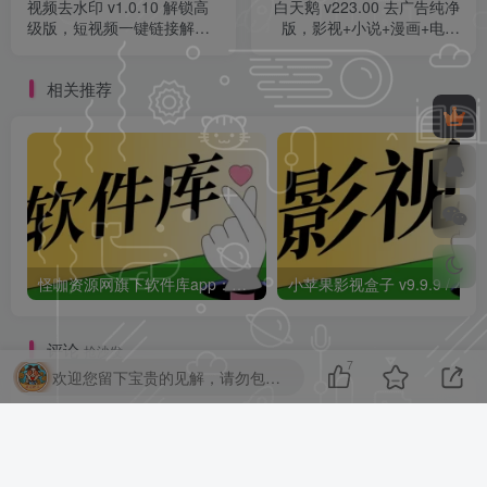
视频去水印 v1.0.10 解锁高
白天鹅 v223.00 去广告纯净
级版，短视频一键链接解析
版，影视+小说+漫画+电视
无痕去水印工具！
直播的全能聚合神器！
相关推荐
怪咖资源网旗下软件库app：怪咖软件库，汇聚多种软件资源+实用功能！
小苹果影视盒子
评论
抢沙发
7
欢迎您留下宝贵的见解，请勿包含任何不良信息，违者封禁账号！
请登录后发表评论