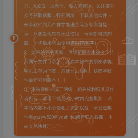
群、加QQ、加微信、加入某频道、关注某公
众号获取新版、打开网址、下载其他软件、
分享软件到几个群才能进入等所有弹窗提
示，只要发现软件无法使用，请果断将其卸
载，一切后果均由使用者自行承担！
2、如果软件有更新，后续新版本本站会上传
到同一文件目录下，喜欢本软件的朋友请将
本页面存为书签，方便日后访问，获取本软
件最新可用版本！
3、本站资源来源于网络，相关权利归其原作
者所有，请于下载后24小时内完整删除，若
本站内容不小心侵犯了您的权益，请发送邮
件至gkzyw520@yeah.net或者联系客服，本
站会尽快处理！