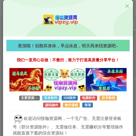
Android资源
23影视 v4.6.7 去广告纯净版，海量影视资源一网打
夜深啦！别熬坏身体，早点休息，明天再来找资源吧~
尽，高清免费观影与离线下载一站式体验！
我们一直用心在做：不敷衍，致力于打造高质量分享平台！
970字
阅读时长约5分钟
2026-06-28 更新
作者：怪咖
热度：64
0条评论
作者已发布3745篇文章
主要资源：
安卓软件
iOS软件
电脑软件
技术教程
源码插件
教学课程
等等
欢迎访问怪咖资源网，一个无广告、无需注册登录账
号（部分资源除外）、无需做任务、无需赚积分等繁琐操作
就能直接下载的综合资源站！