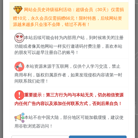
优优兔影视 v5.1.3 去广告纯净版，聚
网站会员史诗级福利活动：超级会员（30天）仅需捐
合各类影视资源，全能免费追剧神器！
赠10元，永久会员仅需捐赠66元！限时特惠，后续网站资
# 影视软件
# 动漫软件
源越来越多只会涨不会降，错过不再有！
2026年8月6日 21:40
62
本站后续可能会转为内部用户站，到时候将关闭注册
功能或者像其他网站一样实行邀请码付费注册，喜欢本站
八戒影视 v2.1.0 去广告纯净版，电
的朋友可以趁早注册自己的账号！
影、电视剧、综艺、动漫、短剧免费
看！
# 影视软件
# 动漫软件
本站资源来源于互联网，仅供个人学习交流，禁止
2026年8月6日 21:38
31
商用牟利，版权归属原作者，如果发现侵权内容请第一时
间联系我们处理！
爱电影 v6.8.6 去广告纯净版，海量影
视短剧随心看，免费追剧神器！
重要提示：第三方行为均与本站无关，切勿相信资源
# 影视软件
# 动漫软件
内任何广告内容以及添加任何联系方式，否则后果自负！
2026年8月6日 21:32
77
本站不在中国大陆，部分地区可能加载缓慢，建议使
爱影视 v6.8.2 去广告纯净版 / 爱影视
用谷歌浏览器访问！
（vivoi视频） v15.3.02.01 解锁会员