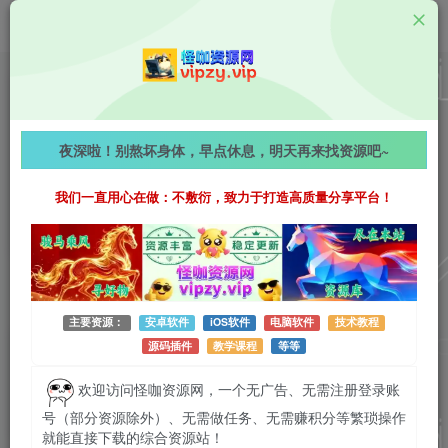
夜深啦！别熬坏身体，早点休息，明天再来找资源吧~
我们一直用心在做：不敷衍，致力于打造高质量分享平台！
Android资源
第2页
排序
更新
浏览
点赞
主要资源：
安卓软件
iOS软件
电脑软件
技术教程
Koloro 滤镜君 v6.2.8 解锁VIP版，一
源码插件
教学课程
等等
键解锁专业级调色，千款滤镜让照片视
欢迎访问怪咖资源网，一个无广告、无需注册登录账
频秒变大片！
# 实用工具
号（部分资源除外）、无需做任务、无需赚积分等繁琐操作
2026年8月6日 21:48
43
就能直接下载的综合资源站！