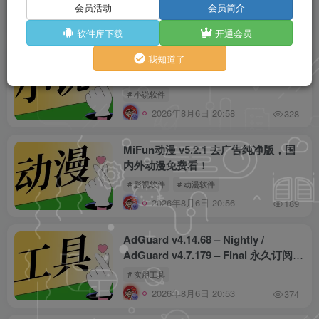
版，电影+电视剧+动漫+综艺+短剧+直
# 影视软件
# 动漫软件
会员活动
会员简介
播+体育+少儿！
2026年8月6日 21:01
88
软件库下载
开通会员
七猫免费小说 v8.4.0 解锁高级版，海
我知道了
量小说免费阅读，看小说、听书免广
告！
# 小说软件
2026年8月6日 20:58
328
MiFun动漫 v5.2.1 去广告纯净版，国
内外动漫免费看！
# 影视软件
# 动漫软件
2026年8月6日 20:56
189
AdGuard v4.14.68 – Nightly /
AdGuard v4.7.179 – Final 永久订阅高
级版 / AdGuard v4.13.1 TV版，自动
# 实用工具
跳过广告、拦截追踪器！
2026年8月6日 20:53
374