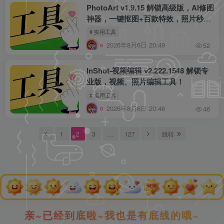
PhotoArt v1.9.15 解锁高级版，AI修图
神器，一键抠图+百款特效，照片秒变
大片！
# 实用工具
2026年8月6日 20:49
52
InShot-视频编辑 v2.222.1548 解锁专
业版，视频、照片编辑工具！
# 实用工具
2026年8月6日 20:46
46
1
2
3
…
127
跳转
亲~已经到底啦~我也是有底线的哦~