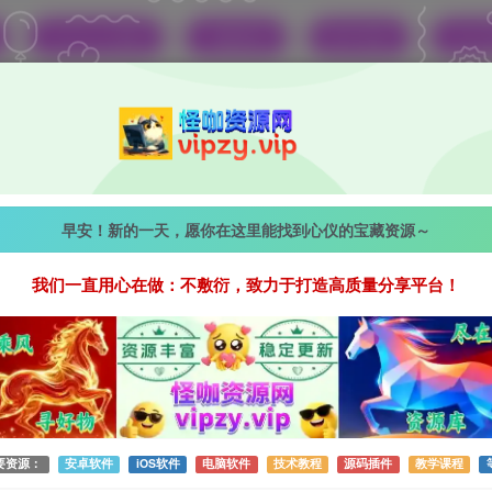
Windows资源
宝藏资源
教学资源
综合
Android资源
实用工具
.12.0 解锁高级版，AI智能美颜+背景
早安！新的一天，愿你在这里能找到心仪的宝藏资源～
我们一直用心在做：不敷衍，致力于打造高质量分享平台！
约7分钟
2026-07-21 更新
作者：怪咖
热度：55
0条评论
要资源：
安卓软件
iOS软件
电脑软件
技术教程
源码插件
教学课程