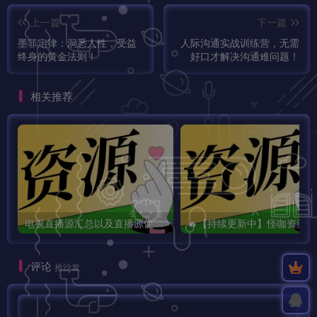
上一篇
下一篇
墨菲定律：洞悉人性，受益
人际沟通实战训练营，无需
终身的黄金法则！
好口才解决沟通难问题！
相关推荐
电视直播源汇总以及直播源使用方法，包含国内外频道，不定时更新！
🔥
评论
抢沙发