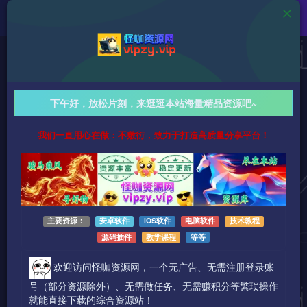
教学资源
魔鬼咨询师阮琦-高情商训练营9节课完整版！
下午好，放松片刻，来逛逛本站海量精品资源吧~
1042字
阅读时长约6分钟
2024-05-26 更新
作者：怪咖
我们一直用心在做：不敷衍，致力于打造高质量分享平台！
热度：241
0条评论
作者已发布3738篇文章
主要资源：
安卓软件
iOS软件
电脑软件
技术教程
源码插件
教学课程
等等
欢迎访问怪咖资源网，一个无广告、无需注册登录账
号（部分资源除外）、无需做任务、无需赚积分等繁琐操作
就能直接下载的综合资源站！