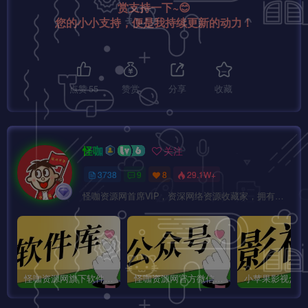
赏支持一下~😊
您的小小支持，便是我持续更新的动力！
点赞
55
赞赏
分享
收藏
怪咖
关注
3738
9
8
29.1W+
怪咖资源网首席VIP，资深网络资源收藏家，拥有本站管理权限，大家在本站遇到任何方面的问题都可以私信我！
怪咖资源网旗下软件库app：怪咖软件库，汇聚多种软件资源+实用功能！
怪咖资源网官方微信公众号：怪咖工具箱，敬请关注！