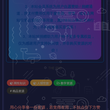
2、本站会员系统为用户自愿赞助 / 捐赠通
道，所支付费用仅用于服务器、带宽、域名及网
站日常运营维护等用途，属对本站运营的支持行
为，不构成资源买卖关系！
3、本站对捐赠助力用户给予更多专属权益，
仅为感谢用户支持的回馈，并非购买资源的对
价！
THE END
两性知识
人情世故
教学资源
# 精品资源
用心分享每一份资源，若觉得有用，不妨点击下方赞