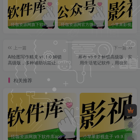
怪咖资源网旗下软件库app：怪咖软件库，汇聚多种软件资源+实用功能！
怪咖资源网官方微信公众号：怪咖工具箱，敬请关注！
上一篇
下一篇
AI绘图写作精灵 v1.1.0 解锁
幕布 v3.9.2 解锁高级版，实
高级版，多种辅助功能让你
用生活笔记软件，用极简大
创作效率提升10倍！
纲与思维导图重塑你的思考
方式！
相关推荐
怪咖资源网旗下软件库app：怪咖软件库，汇聚多种软件资源+实用功能！
小苹果影视盒子