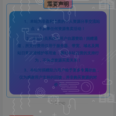
重要声明
1、本站为非盈利性质的个人资源分享交流站
点，不从事任何资源售卖活动！
2、本站会员系统为用户自愿赞助 / 捐赠通
道，所支付费用仅用于服务器、带宽、域名及网
站日常运营维护等用途，属对本站运营的支持行
为，不构成资源买卖关系！
3、本站对捐赠助力用户给予更多专属权益，
仅为感谢用户支持的回馈，并非购买资源的对
价！
THE END