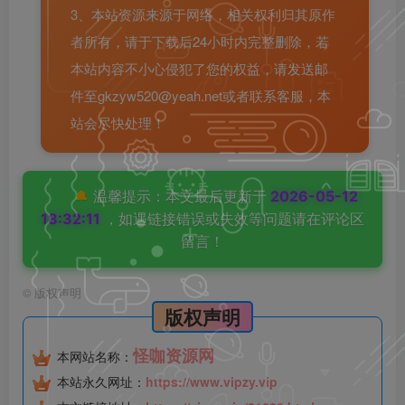
3、本站资源来源于网络，相关权利归其原作
者所有，请于下载后24小时内完整删除，若
本站内容不小心侵犯了您的权益，请发送邮
件至gkzyw520@yeah.net或者联系客服，本
站会尽快处理！
🔔
温馨提示：本文最后更新于
2026-05-12
18:32:11
，如遇链接错误或失效等问题请在评论区
留言！
©
版权声明
版权声明
怪咖资源网
本网站名称：
本站永久网址：
https://www.vipzy.vip