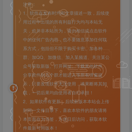
注意：
1、软件在发布时均和文章描述一致，后续使
用过程中出现的所有利益行为均与本站无
关，也并非本站所为，请勿相信或点击软件
中的任何广告内容，也不要随意添加任何联
系方式，包括但不限于购买卡密、加各种
群、加QQ、加微信、加入某频道、关注某公
众号获取新版、打开网址、下载其他软件、
分享软件到几个群才能进入等所有弹窗提
示，只要发现软件无法使用，请果断将其卸
载，一切后果均由使用者自行承担！
2、如果软件有更新，后续新版本本站会上传
到同一文件目录下，喜欢本软件的朋友请将
本页面存为书签，方便日后访问，获取本软
件最新可用版本！