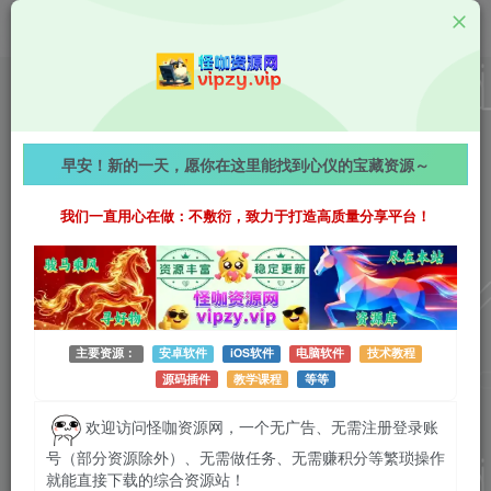
Android资源
4K影视TV v1.0 内置线路版，全网影视内容免费在线点
早安！新的一天，愿你在这里能找到心仪的宝藏资源～
播观看！
我们一直用心在做：不敷衍，致力于打造高质量分享平台！
944字
阅读时长约5分钟
2026-05-12 更新
作者：怪咖
热度：46
0条评论
作者已发布3749篇文章
主要资源：
安卓软件
iOS软件
电脑软件
技术教程
源码插件
教学课程
等等
欢迎访问怪咖资源网，一个无广告、无需注册登录账
号（部分资源除外）、无需做任务、无需赚积分等繁琐操作
就能直接下载的综合资源站！