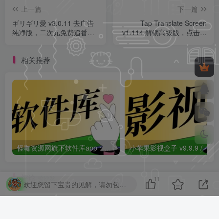
上一篇
下一篇
ギリギリ愛 v3.0.11 去广告
Tap Translate Screen
纯净版，二次元免费追番高
v1.114 解锁高级版，点击即
清动漫播放工具！
翻的屏幕翻译工具，轻量便
捷支持多场景实时翻译！
相关推荐
怪咖资源网旗下软件库app：怪咖软件库，汇聚多种软件资源+实用功能！
小苹果影视盒子
评论
抢沙发
11
欢迎您留下宝贵的见解，请勿包含任何不良信息，违者封禁账号！
请登录后发表评论