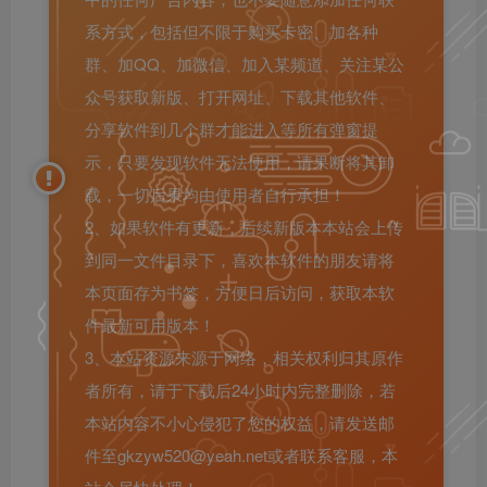
系方式，包括但不限于购买卡密、加各种
群、加QQ、加微信、加入某频道、关注某公
众号获取新版、打开网址、下载其他软件、
分享软件到几个群才能进入等所有弹窗提
示，只要发现软件无法使用，请果断将其卸
载，一切后果均由使用者自行承担！
2、如果软件有更新，后续新版本本站会上传
到同一文件目录下，喜欢本软件的朋友请将
本页面存为书签，方便日后访问，获取本软
件最新可用版本！
3、本站资源来源于网络，相关权利归其原作
者所有，请于下载后24小时内完整删除，若
本站内容不小心侵犯了您的权益，请发送邮
件至gkzyw520@yeah.net或者联系客服，本