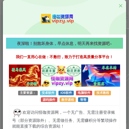
Android资源
AI Photo Enhancer v1.4.1.118 解锁高级版，AI一键修
夜深啦！别熬坏身体，早点休息，明天再来找资源吧~
复模糊老照片，图片视频画质增强提升惊艳！
我们一直用心在做：不敷衍，致力于打造高质量分享平台！
1083字
阅读时长约6分钟
2026-07-03 更新
作者：怪咖
热度：42
0条评论
作者已发布3745篇文章
主要资源：
安卓软件
iOS软件
电脑软件
技术教程
源码插件
教学课程
等等
欢迎访问怪咖资源网，一个无广告、无需注册登录账
号（部分资源除外）、无需做任务、无需赚积分等繁琐操作
就能直接下载的综合资源站！