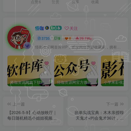
点赞
6
赞赏
分享
收藏
怪咖
关注
3735
9
8
29.1W+
怪咖资源网首席VIP，资深网络资源收藏家，拥有本站管理权限，大家在本站遇到任何方面的问题都可以私信我！
怪咖资源网旗下软件库app：怪咖软件库，汇聚多种软件资源+实用功能！
怪咖资源网官方微信公众号：怪咖工具箱，敬请关注！
上一篇
下一篇
【2026-5-9】心动放映厅｜
脱单实战宝典：木木亲授聊
每日随机精选小姐姐视频分
天鬼才+约会鬼才36计，从
享，赏心悦目！
尬聊到心动全攻略！