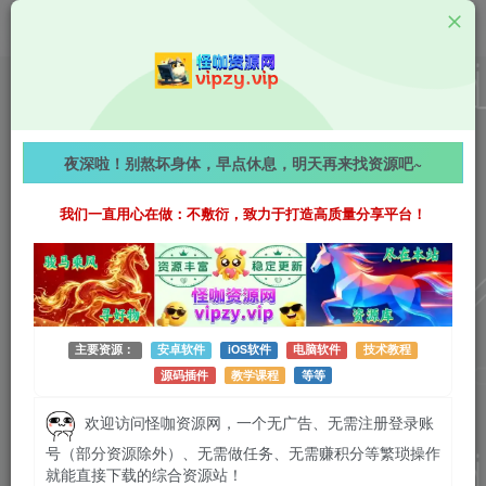
值得一看
【2026-4-29】心动放映厅｜每日随机精选小姐姐视频
夜深啦！别熬坏身体，早点休息，明天再来找资源吧~
分享，赏心悦目！
我们一直用心在做：不敷衍，致力于打造高质量分享平台！
523字
阅读时长约3分钟
2026-04-29 更新
作者：怪咖
热度：45
0条评论
作者已发布3745篇文章
主要资源：
安卓软件
iOS软件
电脑软件
技术教程
源码插件
教学课程
等等
欢迎访问怪咖资源网，一个无广告、无需注册登录账
号（部分资源除外）、无需做任务、无需赚积分等繁琐操作
就能直接下载的综合资源站！