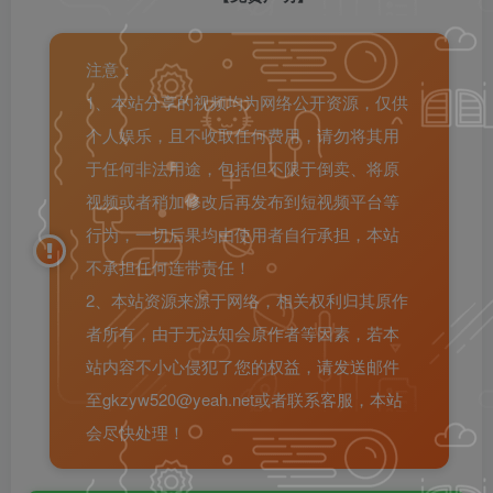
注意：
1、本站分享的视频均为网络公开资源，仅供
个人娱乐，且不收取任何费用，请勿将其用
于任何非法用途，包括但不限于倒卖、将原
视频或者稍加修改后再发布到短视频平台等
行为，一切后果均由使用者自行承担，本站
不承担任何连带责任！
2、本站资源来源于网络，相关权利归其原作
者所有，由于无法知会原作者等因素，若本
站内容不小心侵犯了您的权益，请发送邮件
至gkzyw520@yeah.net或者联系客服，本站
会尽快处理！