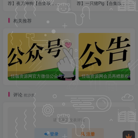
荐】夜刀神狗【合集版，手
荐】一只猪Pig【合集版，手
慢无】
慢无】
相关推荐
怪咖资源网官方微信公众号：怪咖工具箱，敬请关注！
怪咖
评论
抢沙发
请登录后发表评论
登录
注册