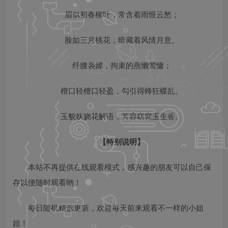
眉似初春柳叶，常含着雨恨云愁；
脸如三月桃花，暗藏着风情月意。
纤腰袅娜，拘束的燕懒莺慵；
檀口轻檀口轻盈，勾引得蜂狂蝶乱。
玉貌妖娆花解语，芳容窈窕玉生香。
【特别说明】
本站不再提供在线观看模式，感兴趣的朋友可以自己保
存以便随时观看哟！
每日随机精选更新，欢迎每天前来观看不一样的小姐
姐！