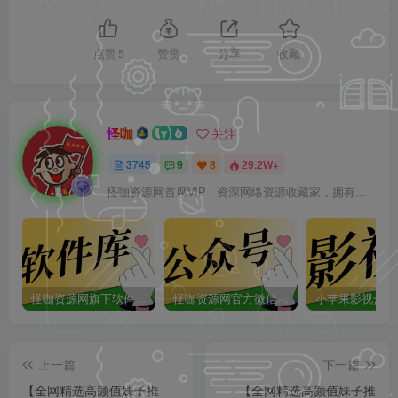
点赞
5
赞赏
分享
收藏
怪咖
关注
3745
9
8
29.2W+
怪咖资源网首席VIP，资深网络资源收藏家，拥有本站管理权限，大家在本站遇到任何方面的问题都可以私信我！
怪咖资源网旗下软件库app：怪咖软件库，汇聚多种软件资源+实用功能！
怪咖资源网官方微信公众号：怪咖工具箱，敬请关注！
上一篇
下一篇
【全网精选高颜值妹子推
【全网精选高颜值妹子推