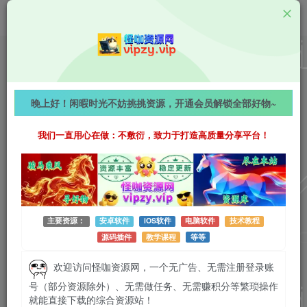
教学资源
探索宇宙的终极奥秘：宇宙学16讲带你读懂从大爆炸
晚上好！闲暇时光不妨挑挑资源，开通会员解锁全部好物~
到黑洞！
我们一直用心在做：不敷衍，致力于打造高质量分享平台！
625字
阅读时长约4分钟
2026-04-28 更新
作者：怪咖
热度：39
0条评论
作者已发布3749篇文章
主要资源：
安卓软件
iOS软件
电脑软件
技术教程
源码插件
教学课程
等等
欢迎访问怪咖资源网，一个无广告、无需注册登录账
号（部分资源除外）、无需做任务、无需赚积分等繁琐操作
就能直接下载的综合资源站！