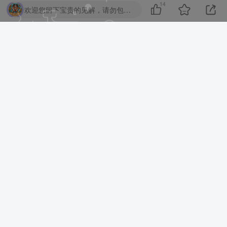
14
欢迎您留下宝贵的见解，请勿包含任何不良信息，违者封禁账号！
亲~已经到底啦~我也是有底线的哦~
2026年8月9日 星期日