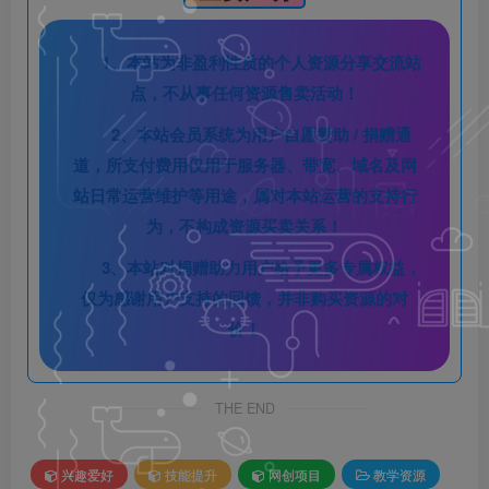
1、本站为非盈利性质的个人资源分享交流站
点，不从事任何资源售卖活动！
2、本站会员系统为用户自愿赞助 / 捐赠通
道，所支付费用仅用于服务器、带宽、域名及网
站日常运营维护等用途，属对本站运营的支持行
为，不构成资源买卖关系！
3、本站对捐赠助力用户给予更多专属权益，
仅为感谢用户支持的回馈，并非购买资源的对
价！
THE END
兴趣爱好
技能提升
网创项目
教学资源