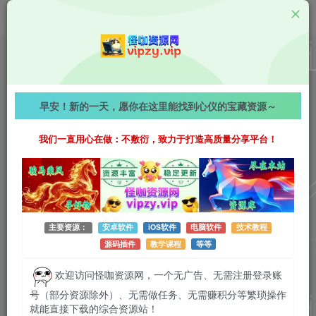
教学资源
拼多多+抖音小店运营实操课程合集：无货源暴利玩
早安！新的一天，愿你在这里能找到心仪的宝藏资源～
法，打造自动化赚钱店铺！
我们一直用心在做：不敷衍，致力于打造高质量分享平台！
626字
阅读时长约4分钟
2026-04-26 更新
作者：怪咖
热度：43
0条评论
作者已发布3749篇文章
主要资源：
安卓软件
iOS软件
电脑软件
技术教程
源码插件
教学课程
等等
欢迎访问怪咖资源网，一个无广告、无需注册登录账
号（部分资源除外）、无需做任务、无需赚积分等繁琐操作
就能直接下载的综合资源站！