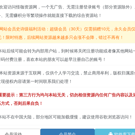
欢迎访问怪咖资源网，一个无广告、无需注册登录账号（部分资源除外）
务、无需赚积分等繁琐操作就能直接下载的综合资源站！
网站会员史诗级福利活动：超级会员（30天）仅需捐赠10元，永久会员
6元！限时特惠，后续网站资源越来越多只会涨不会降，错过不再有！
本站后续可能会转为内部用户站，到时候将关闭注册功能或者像其他网站
请码付费注册，喜欢本站的朋友可以趁早注册自己的账号！
本站资源来源于互联网，仅供个人学习交流，禁止商用牟利，版权归属原
发现侵权内容请第一时间联系我们处理！
重要提示：第三方行为均与本站无关，切勿相信资源内任何广告内容以及
系方式，否则后果自负！
本站不在中国大陆，部分地区可能加载缓慢，建议使用谷歌浏览器访问！
会员活动
会员简介
软件库下