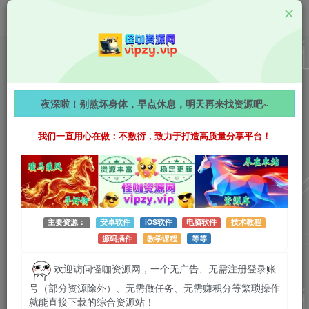
教学资源
视频号分成计划爆款掘金课：多热门赛道玩法拆解，零
夜深啦！别熬坏身体，早点休息，明天再来找资源吧~
基础无脑混剪轻松实现长期被动收益！
我们一直用心在做：不敷衍，致力于打造高质量分享平台！
651字
阅读时长约4分钟
2026-04-23 更新
作者：怪咖
热度：40
0条评论
作者已发布3745篇文章
主要资源：
安卓软件
iOS软件
电脑软件
技术教程
源码插件
教学课程
等等
欢迎访问怪咖资源网，一个无广告、无需注册登录账
号（部分资源除外）、无需做任务、无需赚积分等繁琐操作
就能直接下载的综合资源站！