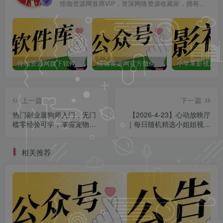
怪咖资源网首席VIP，资深网络资源收藏家，拥有本站管理权限，大家在本站遇到任何方面的问题都可以私信我！
怪咖资源网旗下软件库app：怪咖软件库，汇聚多种软件资源+实用功能！
怪咖资源网官方微信公众号：怪咖工具箱，敬请关注！
上一篇
下一篇
热门副业遛狗师入门，无门
【2026-4-23】心动放映厅
槛零经验可学，掌握宠物照
｜每日随机精选小姐姐视频
料遛狗规范，轻松实现灵活
分享，赏心悦目！
增收！
相关推荐