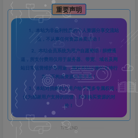
重要声明
1、本站为非盈利性质的个人资源分享交流站
点，不从事任何资源售卖活动！
2、本站会员系统为用户自愿赞助 / 捐赠通
道，所支付费用仅用于服务器、带宽、域名及网
站日常运营维护等用途，属对本站运营的支持行
为，不构成资源买卖关系！
3、本站对捐赠助力用户给予更多专属权益，
仅为感谢用户支持的回馈，并非购买资源的对
价！
THE END