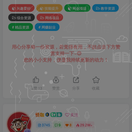
兴趣爱好
技能提升
网创项目
教学资源
综合资源
网络项目
# 精品资源
# 网赚副业
用心分享每一份资源，若觉得有用，不妨点击下方赞
赏支持一下~😊
您的小小支持，便是我持续更新的动力！
点赞
13
赞赏
分享
收藏
怪咖
关注
3745
9
8
29.2W+