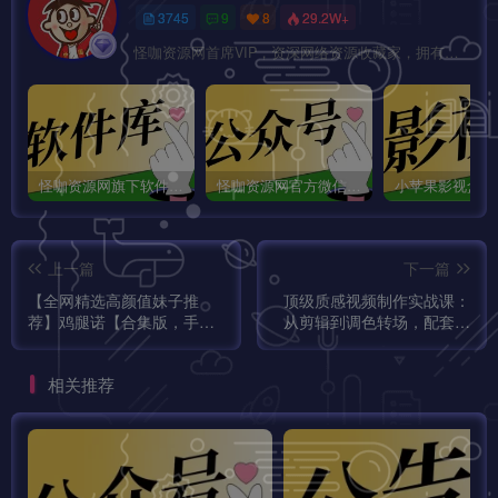
3745
9
8
29.2W+
怪咖资源网首席VIP，资深网络资源收藏家，拥有本站管理权限，大家在本站遇到任何方面的问题都可以私信我！
怪咖资源网旗下软件库app：怪咖软件库，汇聚多种软件资源+实用功能！
怪咖资源网官方微信公众号：怪咖工具箱，敬请关注！
上一篇
下一篇
【全网精选高颜值妹子推
顶级质感视频制作实战课：
荐】鸡腿诺【合集版，手慢
从剪辑到调色转场，配套工
无】
具参数小白也能做出高水准
作品！
相关推荐