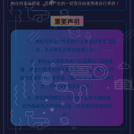
他任何非法用途，违规产生的一切责任由使用者自行承担！
重要声明
1、本站为非盈利性质的个人资源分享交流站
点，不从事任何资源售卖活动！
2、本站会员系统为用户自愿赞助 / 捐赠通
道，所支付费用仅用于服务器、带宽、域名及网
站日常运营维护等用途，属对本站运营的支持行
为，不构成资源买卖关系！
3、本站对捐赠助力用户给予更多专属权益，
仅为感谢用户支持的回馈，并非购买资源的对
价！