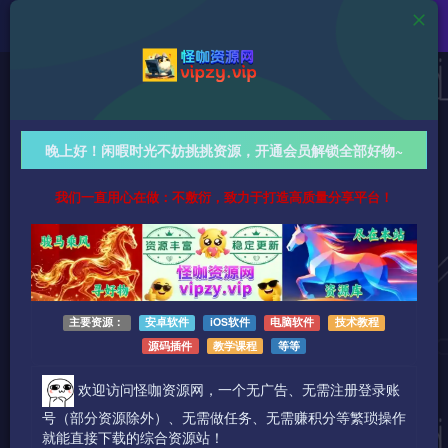
教学资源
50种AI爆款视频创作教学：影视案例拆解+商业落地攻
晚上好！闲暇时光不妨挑挑资源，开通会员解锁全部好物~
略，从基础修图到创意创作全掌握！
我们一直用心在做：不敷衍，致力于打造高质量分享平台！
666字
阅读时长约4分钟
2026-04-23 更新
作者：怪咖
热度：27
0条评论
作者已发布3745篇文章
主要资源：
安卓软件
iOS软件
电脑软件
技术教程
源码插件
教学课程
等等
欢迎访问怪咖资源网，一个无广告、无需注册登录账
号（部分资源除外）、无需做任务、无需赚积分等繁琐操作
就能直接下载的综合资源站！