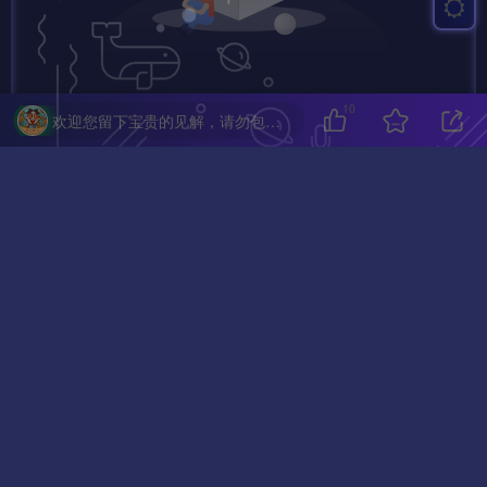
10
欢迎您留下宝贵的见解，请勿包含任何不良信息，违者封禁账号！
暂无评论内容
亲~已经到底啦~我也是有底线的哦~