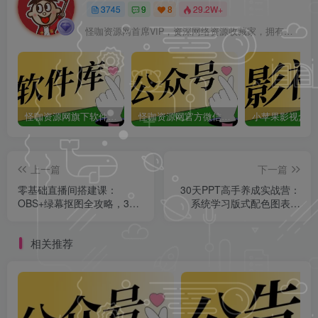
3745
9
8
29.2W+
怪咖资源网首席VIP，资深网络资源收藏家，拥有本站管理权限，大家在本站遇到任何方面的问题都可以私信我！
怪咖资源网旗下软件库app：怪咖软件库，汇聚多种软件资源+实用功能！
怪咖资源网官方微信公众号：怪咖工具箱，敬请关注！
上一篇
下一篇
零基础直播间搭建课：
30天PPT高手养成实战营：
OBS+绿幕抠图全攻略，3步
系统学习版式配色图表动
打造高清专业直播！
画，零基础也能做出专业级
演示！
相关推荐