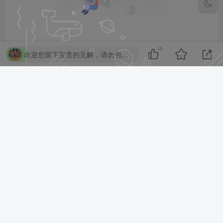
10
欢迎您留下宝贵的见解，请勿包含任何不良信息，违者封禁账号！
暂无评论内容
亲~已经到底啦~我也是有底线的哦~