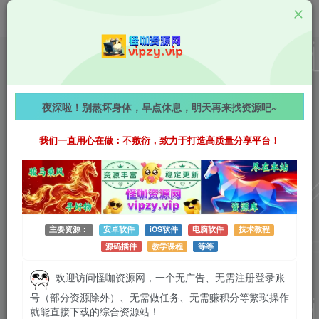
教学资源
Seedance2.0爆款视频实战课：零基础7天精通电商带
夜深啦！别熬坏身体，早点休息，明天再来找资源吧~
货&品牌短剧创作！
我们一直用心在做：不敷衍，致力于打造高质量分享平台！
718字
阅读时长约4分钟
2026-04-17 更新
作者：怪咖
热度：39
0条评论
作者已发布3745篇文章
主要资源：
安卓软件
iOS软件
电脑软件
技术教程
源码插件
教学课程
等等
欢迎访问怪咖资源网，一个无广告、无需注册登录账
号（部分资源除外）、无需做任务、无需赚积分等繁琐操作
就能直接下载的综合资源站！