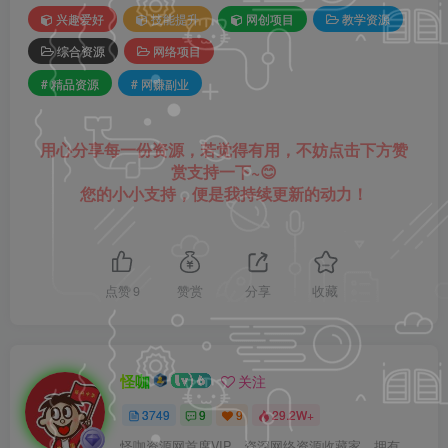
兴趣爱好
技能提升
网创项目
教学资源
综合资源
网络项目
# 精品资源
# 网赚副业
用心分享每一份资源，若觉得有用，不妨点击下方赞
赏支持一下~😊
您的小小支持，便是我持续更新的动力！
点赞
9
赞赏
分享
收藏
怪咖
关注
3749
9
9
29.2W+
怪咖资源网首席VIP，资深网络资源收藏家，拥有本站管理权限，大家在本站遇到任何方面的问题都可以私信我！