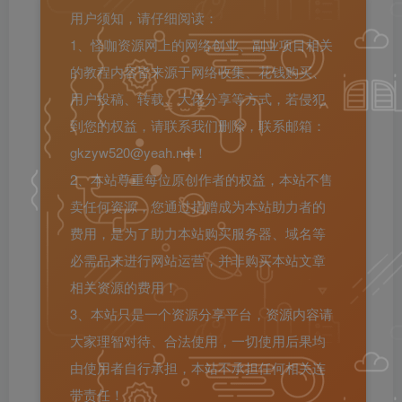
用户须知，请仔细阅读：
1、怪咖资源网上的网络创业、副业项目相关
的教程内容皆来源于网络收集、花钱购买、
用户投稿、转载、大佬分享等方式，若侵犯
到您的权益，请联系我们删除，联系邮箱：
gkzyw520@yeah.net！
2、本站尊重每位原创作者的权益，本站不售
卖任何资源，您通过捐赠成为本站助力者的
费用，是为了助力本站购买服务器、域名等
必需品来进行网站运营，并非购买本站文章
相关资源的费用！
3、本站只是一个资源分享平台，资源内容请
大家理智对待、合法使用，一切使用后果均
由使用者自行承担，本站不承担任何相关连
带责任！