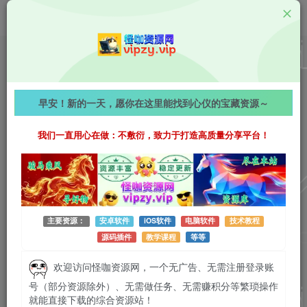
教学资源
普通人容易忽略的冷门项目，仅靠一部手机，1小时复
早安！新的一天，愿你在这里能找到心仪的宝藏资源～
制粘贴零撸50+
我们一直用心在做：不敷衍，致力于打造高质量分享平台！
1285字
阅读时长约7分钟
2026-04-10 更新
作者：怪咖
热度：31
0条评论
作者已发布3749篇文章
主要资源：
安卓软件
iOS软件
电脑软件
技术教程
源码插件
教学课程
等等
欢迎访问怪咖资源网，一个无广告、无需注册登录账
号（部分资源除外）、无需做任务、无需赚积分等繁琐操作
就能直接下载的综合资源站！