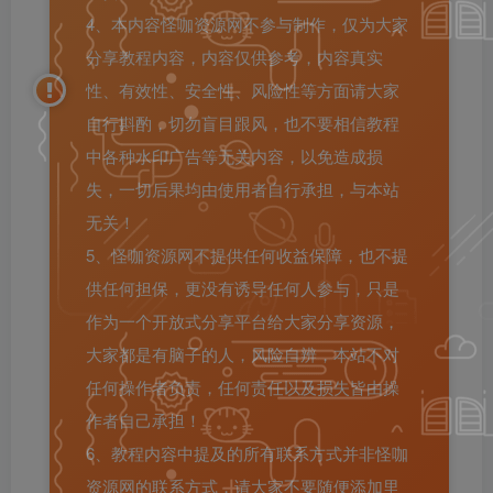
4、本内容怪咖资源网不参与制作，仅为大家
分享教程内容，内容仅供参考，内容真实
性、有效性、安全性、风险性等方面请大家
自行斟酌，切勿盲目跟风，也不要相信教程
中各种水印广告等无关内容，以免造成损
失，一切后果均由使用者自行承担，与本站
无关！
5、怪咖资源网不提供任何收益保障，也不提
供任何担保，更没有诱导任何人参与，只是
作为一个开放式分享平台给大家分享资源，
大家都是有脑子的人，风险自辨，本站不对
任何操作者负责，任何责任以及损失皆由操
作者自己承担！
6、教程内容中提及的所有联系方式并非怪咖
资源网的联系方式，请大家不要随便添加里