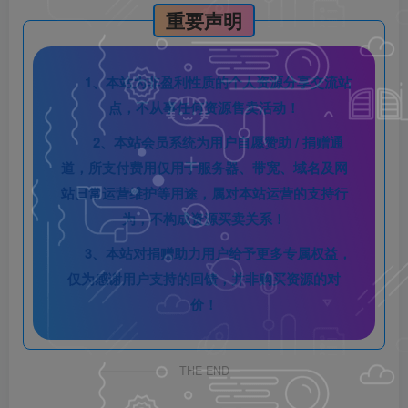
重要声明
1、本站为非盈利性质的个人资源分享交流站
点，不从事任何资源售卖活动！
2、本站会员系统为用户自愿赞助 / 捐赠通
道，所支付费用仅用于服务器、带宽、域名及网
站日常运营维护等用途，属对本站运营的支持行
为，不构成资源买卖关系！
3、本站对捐赠助力用户给予更多专属权益，
仅为感谢用户支持的回馈，并非购买资源的对
价！
THE END