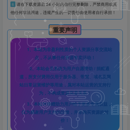
请在下载资源后 24 小时内自行完整删除，严禁商用或其
6
他任何非法用途，违规产生的一切责任由使用者自行承担！
重要声明
1、本站为非盈利性质的个人资源分享交流站
点，不从事任何资源售卖活动！
2、本站会员系统为用户自愿赞助 / 捐赠通
道，所支付费用仅用于服务器、带宽、域名及网
站日常运营维护等用途，属对本站运营的支持行
为，不构成资源买卖关系！
3、本站对捐赠助力用户给予更多专属权益，
仅为感谢用户支持的回馈，并非购买资源的对
价！