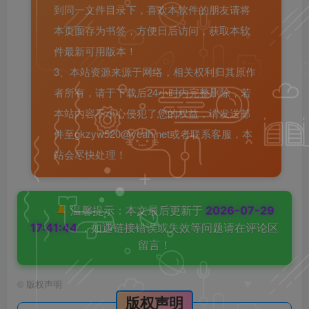
到同一文件目录下，喜欢本软件的朋友请将
本页面存为书签，方便日后访问，获取本软
件最新可用版本！
3、本站资源来源于网络，相关权利归其原作
者所有，请于下载后24小时内完整删除，若
本站内容不小心侵犯了您的权益，请发送邮
件至gkzyw520@yeah.net或者联系客服，本
站会尽快处理！
🔔
温馨提示：本文最后更新于
2026-07-29
17:41:44
，如遇链接错误或失效等问题请在评论区
留言！
©
版权声明
版权声明