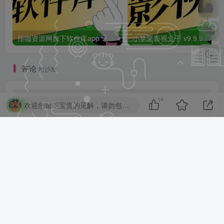
怪咖资源网旗下软件库app：怪咖软件库，汇聚多种软件资源+实用功能！
小苹果影视盒子
评论
抢沙发
14
欢迎您留下宝贵的见解，请勿包含任何不良信息，违者封禁账号！
请登录后发表评论
登录
注册