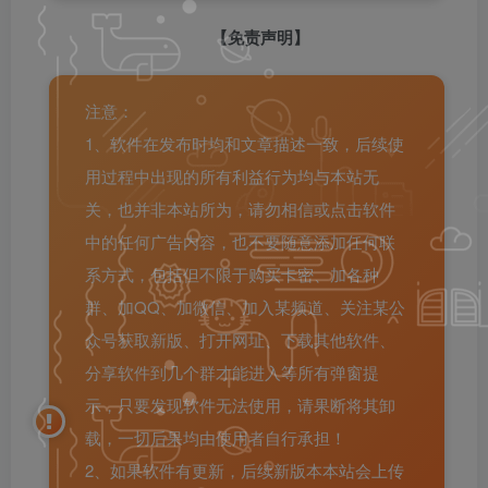
【免责声明】
注意：
1、软件在发布时均和文章描述一致，后续使
用过程中出现的所有利益行为均与本站无
关，也并非本站所为，请勿相信或点击软件
中的任何广告内容，也不要随意添加任何联
系方式，包括但不限于购买卡密、加各种
群、加QQ、加微信、加入某频道、关注某公
众号获取新版、打开网址、下载其他软件、
分享软件到几个群才能进入等所有弹窗提
示，只要发现软件无法使用，请果断将其卸
载，一切后果均由使用者自行承担！
2、如果软件有更新，后续新版本本站会上传