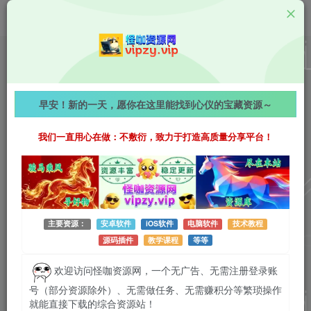
Android资源
漫拾光 v1.0.4.35 去广告纯净版，海量漫画随心看，免
早安！新的一天，愿你在这里能找到心仪的宝藏资源～
费高清追漫神器！
我们一直用心在做：不敷衍，致力于打造高质量分享平台！
929字
阅读时长约5分钟
2026-07-29 更新
作者：怪咖
热度：31
0条评论
作者已发布3745篇文章
主要资源：
安卓软件
iOS软件
电脑软件
技术教程
源码插件
教学课程
等等
欢迎访问怪咖资源网，一个无广告、无需注册登录账
号（部分资源除外）、无需做任务、无需赚积分等繁琐操作
就能直接下载的综合资源站！