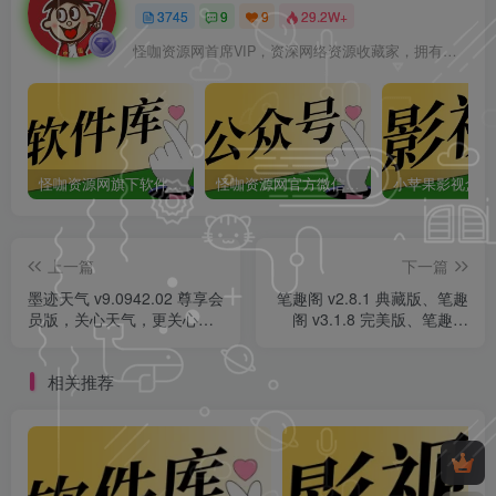
3745
9
9
29.2W+
怪咖资源网首席VIP，资深网络资源收藏家，拥有本站管理权限，大家在本站遇到任何方面的问题都可以私信我！
怪咖资源网旗下软件库app：怪咖软件库，汇聚多种软件资源+实用功能！
怪咖资源网官方微信公众号：怪咖工具箱，敬请关注！
上一篇
下一篇
墨迹天气 v9.0942.02 尊享会
笔趣阁 v2.8.1 典藏版、笔趣
员版，关心天气，更关心
阁 v3.1.8 完美版、笔趣阁
你！
v5.3.0 红色版、笔趣阁
v1.1.0 橙色版、笔趣阁
相关推荐
v1.8.5/22.9.8 纯净版、笔趣
阁 v5.0.0 蓝色版、笔趣阁
v1.0.6 黑色版、笔趣阁
v2.6.3 开心版，全网小说、
漫画随便看！