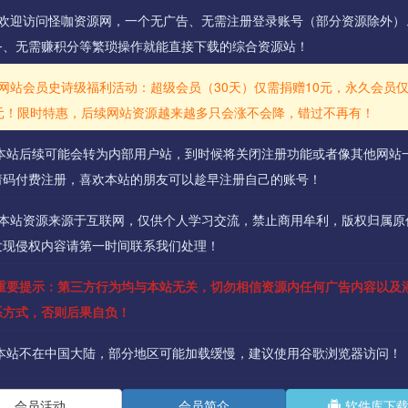
欢迎访问怪咖资源网，一个无广告、无需注册登录账号（部分资源除外）
务、无需赚积分等繁琐操作就能直接下载的综合资源站！
网站会员史诗级福利活动：超级会员（30天）仅需捐赠10元，永久会员
6元！限时特惠，后续网站资源越来越多只会涨不会降，错过不再有！
本站后续可能会转为内部用户站，到时候将关闭注册功能或者像其他网站
请码付费注册，喜欢本站的朋友可以趁早注册自己的账号！
本站资源来源于互联网，仅供个人学习交流，禁止商用牟利，版权归属原
发现侵权内容请第一时间联系我们处理！
重要提示：第三方行为均与本站无关，切勿相信资源内任何广告内容以及
系方式，否则后果自负！
本站不在中国大陆，部分地区可能加载缓慢，建议使用谷歌浏览器访问！
会员活动
会员简介
软件库下