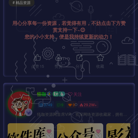
# 精品资源
用心分享每一份资源，若觉得有用，不妨点击下方赞
赏支持一下~😊
您的小小支持，便是我持续更新的动力！
点赞
15
赞赏
分享
收藏
怪咖
关注
3749
9
9
29.2W+
怪咖资源网首席VIP，资深网络资源收藏家，拥有本站管理权限，大家在本站遇到任何方面的问题都可以私信我！