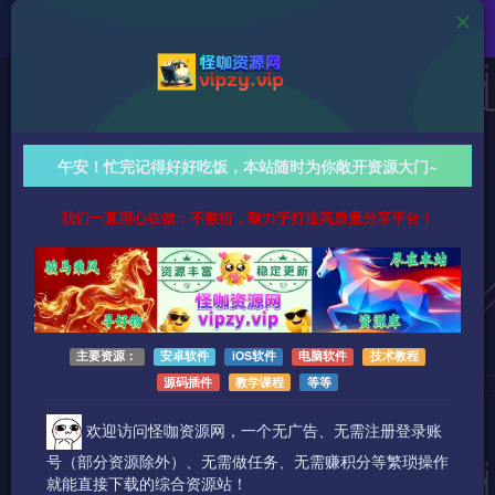
教学资源
直播带货从0到1起号实操课：新手入门系统教学，手
午安！忙完记得好好吃饭，本站随时为你敞开资源大门~
把手带你快速启动盈利直播间！
我们一直用心在做：不敷衍，致力于打造高质量分享平台！
638字
阅读时长约4分钟
2026-03-14 更新
作者：怪咖
热度：38
0条评论
作者已发布3749篇文章
主要资源：
安卓软件
iOS软件
电脑软件
技术教程
源码插件
教学课程
等等
欢迎访问怪咖资源网，一个无广告、无需注册登录账
号（部分资源除外）、无需做任务、无需赚积分等繁琐操作
就能直接下载的综合资源站！