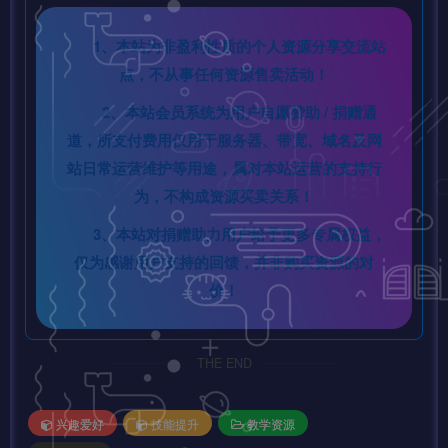
1、本站为非盈利性质的个人资源分享交流站
点，不从事任何资源售卖活动！
2、本站会员系统为用户自愿赞助 / 捐赠通
道，所支付费用仅用于服务器、带宽、域名及网
站日常运营维护等用途，属对本站运营的支持行
为，不构成资源买卖关系！
3、本站对捐赠助力用户给予更多专属权益，
仅为感谢用户支持的回馈，并非购买资源的对
价！
THE END
兴趣爱好
技能提升
教学资源