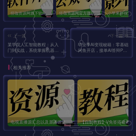
怪咖资源网旗下软件库app：怪咖软件库，汇聚多种软件资源+实用功能！
怪咖资源网官方微信公众号：怪咖工具箱，敬请关注！
上一篇
下一篇
某学院人工智能教程：从入
毕业季AI变现秘籍：零基础
门到实战，系统掌握机器学
闲鱼开店，接单AI答辩PPT
习与深度学习的核心应用！
快速盈利实战课！
相关推荐
电视直播源汇总以及直播源使用方法，包含国内外频道，不定时更新！
【自制教程】V免签搭建教程及V免签