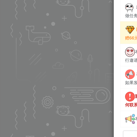
做任
赠6
行邀
如果
何联