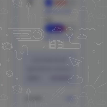
天
22.8%
还剩 23天 22小时
本年
60.0%
还剩 145天 22小时
公历 2026-08-08
农历 丙午年 六月廿六
星期六
01:43:57
💕
七夕节
12天