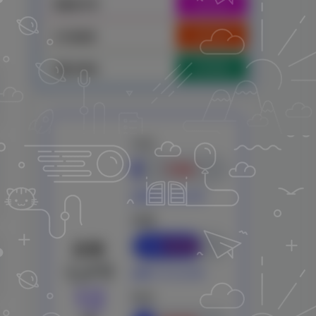
点击访问
怪咖软件库
点击访问
iOS资源库
立即刷新
刷新本网站
今日
7.2%
还剩 0天 22小时
本周
72.5%
距离
七夕节
还剩 1天 22小时
12
本月