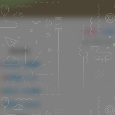
关注
私信
0
59
13
【软件信息】
★
软件名称：金牌影院
★
软件版本：6.1.0
★
软件大小：93.58MB
★
适用平台：Android