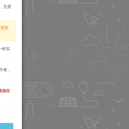
、无需
仅需捐
一样实
作者，
添加任
载