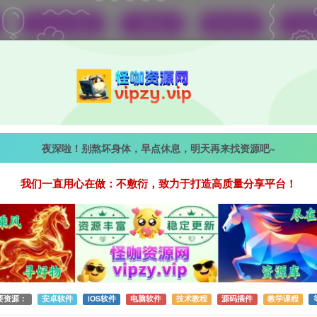
Windows资源
宝藏资源
教学资源
综合
Android资源
影视软件
动漫软件
.0 去广告纯净版，海量高清影视资源
夜深啦！别熬坏身体，早点休息，明天再来找资源吧~
+体育专栏！
我们一直用心在做：不敷衍，致力于打造高质量分享平台！
约6分钟
2026-05-29 更新
作者：怪咖
热度：59
0条评论
要资源：
安卓软件
iOS软件
电脑软件
技术教程
源码插件
教学课程