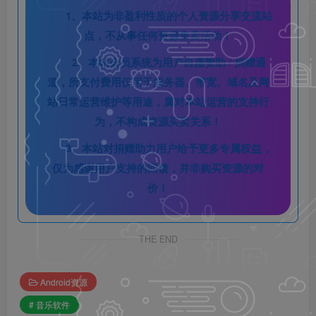
1、本站为非盈利性质的个人资源分享交流站
点，不从事任何资源售卖活动！
2、本站会员系统为用户自愿赞助 / 捐赠通
道，所支付费用仅用于服务器、带宽、域名及网
站日常运营维护等用途，属对本站运营的支持行
为，不构成资源买卖关系！
3、本站对捐赠助力用户给予更多专属权益，
仅为感谢用户支持的回馈，并非购买资源的对
价！
THE END
Android资源
# 音乐软件