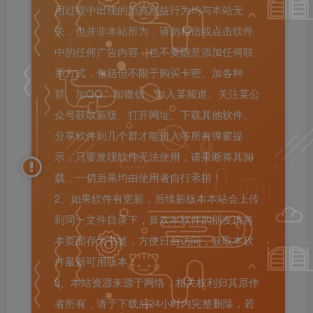
用过程中出现的所有利益行为均与本站无
关，也并非本站所为，请勿相信或点击软件
中的任何广告内容，也不要随意添加任何联
系方式，包括但不限于购买卡密、加各种
群、加QQ、加微信、加入某频道、关注某公
众号获取新版、打开网址、下载其他软件、
分享软件到几个群才能进入等所有弹窗提
示，只要发现软件无法使用，请果断将其卸
载，一切后果均由使用者自行承担！
2、如果软件有更新，后续新版本本站会上传
到同一文件目录下，喜欢本软件的朋友请将
本页面存为书签，方便日后访问，获取本软
件最新可用版本！
3、本站资源来源于网络，相关权利归其原作
者所有，请于下载后24小时内完整删除，若