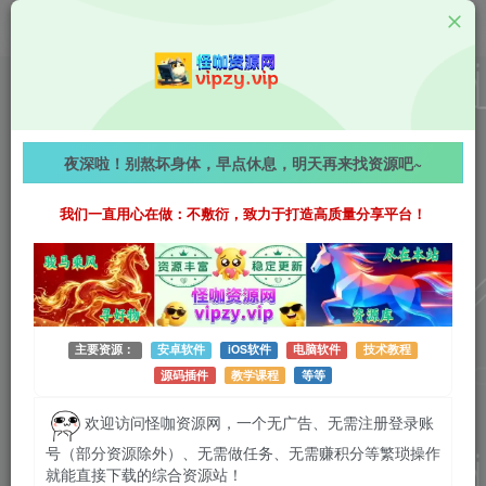
Android资源
天天静听 v4.3.1 去广告纯净版，一站式高品质音频伴
夜深啦！别熬坏身体，早点休息，明天再来找资源吧~
侣，畅享音乐、小说与电台的沉浸世界！
我们一直用心在做：不敷衍，致力于打造高质量分享平台！
746字
阅读时长约4分钟
2026-03-11 更新
作者：怪咖
热度：45
0条评论
作者已发布3745篇文章
主要资源：
安卓软件
iOS软件
电脑软件
技术教程
源码插件
教学课程
等等
欢迎访问怪咖资源网，一个无广告、无需注册登录账
号（部分资源除外）、无需做任务、无需赚积分等繁琐操作
就能直接下载的综合资源站！