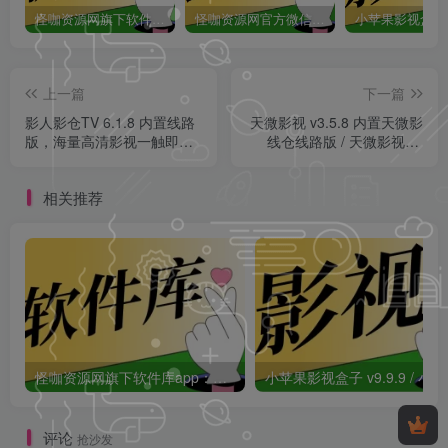
怪咖资源网旗下软件库app：怪咖软件库，汇聚多种软件资源+实用功能！
怪咖资源网官方微信公众号：怪咖工具箱，敬请关注！
上一篇
下一篇
影人影仓TV 6.1.8 内置线路
天微影视 v3.5.8 内置天微影
版，海量高清影视一触即
线仓线路版 / 天微影视TV
达，打造您的专属家庭影
v3.7.3 蓝标版（TV版+手机
院！
版），全网影视点播+观看电
相关推荐
视直播！
怪咖资源网旗下软件库app：怪咖软件库，汇聚多种软件资源+实用功能！
小苹果影视盒子
评论
抢沙发