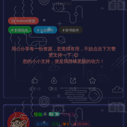
THE END
Android资源
# 影视软件
# 小说软件
# 听书软件
用心分享每一份资源，若觉得有用，不妨点击下方赞
赏支持一下~😊
您的小小支持，便是我持续更新的动力！
点赞
12
赞赏
分享
收藏
怪咖
关注
3745
9
8
29.2W+