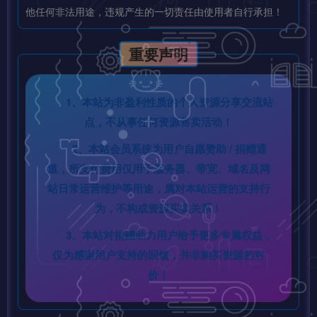
他任何非法用途，违规产生的一切责任由使用者自行承担！
重要声明
1、本站为非盈利性质的个人资源分享交流站
点，不从事任何资源售卖活动！
2、本站会员系统为用户自愿赞助 / 捐赠通
道，所支付费用仅用于服务器、带宽、域名及网
站日常运营维护等用途，属对本站运营的支持行
为，不构成资源买卖关系！
3、本站对捐赠助力用户给予更多专属权益，
仅为感谢用户支持的回馈，并非购买资源的对
价！