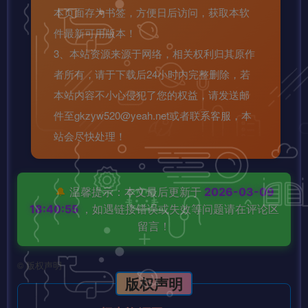
本页面存为书签，方便日后访问，获取本软
件最新可用版本！
3、本站资源来源于网络，相关权利归其原作
者所有，请于下载后24小时内完整删除，若
本站内容不小心侵犯了您的权益，请发送邮
件至gkzyw520@yeah.net或者联系客服，本
站会尽快处理！
🔔
温馨提示：本文最后更新于
2026-03-09
18:40:55
，如遇链接错误或失效等问题请在评论区
留言！
©
版权声明
版权声明