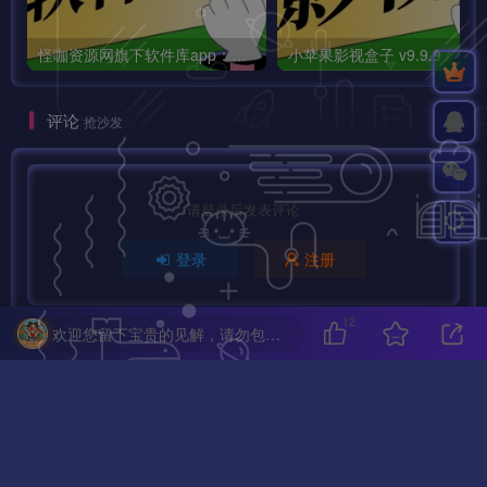
怪咖资源网旗下软件库app：怪咖软件库，汇聚多种软件资源+实用功能！
小苹果影视盒子
评论
抢沙发
请登录后发表评论
登录
注册
12
欢迎您留下宝贵的见解，请勿包含任何不良信息，违者封禁账号！