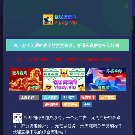
Android资源
豌豆免费小说 v2.0.2 解锁VIP版，看小说、刷短剧、听
晚上好！闲暇时光不妨挑挑资源，开通会员解锁全部好物~
书一站式畅享！
我们一直用心在做：不敷衍，致力于打造高质量分享平台！
830字
阅读时长约5分钟
2026-03-09 更新
作者：怪咖
热度：40
0条评论
作者已发布3745篇文章
主要资源：
安卓软件
iOS软件
电脑软件
技术教程
源码插件
教学课程
等等
欢迎访问怪咖资源网，一个无广告、无需注册登录账
号（部分资源除外）、无需做任务、无需赚积分等繁琐操作
就能直接下载的综合资源站！