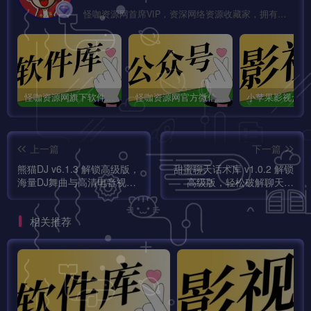
怪咖资源网首席VIP，资深网络资源收藏家，拥有本站管理权限，大家在本站遇到任何方面的问题都可以私信我！
怪咖资源网旗下软件库app：怪咖软件库，汇聚多种软件资源+实用功能！
怪咖资源网官方微信公众号：怪咖工具箱，敬请关注！
上一篇
下一篇
熊猫DJ v6.1.3 解锁高级版，
甜蜜聊天话术库 v1.0.2 解锁
海量DJ舞曲与高清电音视
高级版，轻松破解聊天难
频，打造你的专属节奏空
题，成为社交沟通达人，附
间，Everybody嗨起来！
带情侣头像、土味情话等工
相关推荐
具！