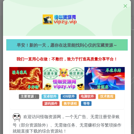
值得一看
【2025-12-21】【周末加长版】心动放映厅｜每日随机
早安！新的一天，愿你在这里能找到心仪的宝藏资源～
精选小姐姐视频分享，赏心悦目！
我们一直用心在做：不敷衍，致力于打造高质量分享平台！
523字
阅读时长约3分钟
2025-12-21 更新
作者：怪咖
热度：45
0条评论
作者已发布3745篇文章
主要资源：
安卓软件
iOS软件
电脑软件
技术教程
源码插件
教学课程
等等
欢迎访问怪咖资源网，一个无广告、无需注册登录账
号（部分资源除外）、无需做任务、无需赚积分等繁琐操作
就能直接下载的综合资源站！