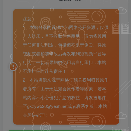
注意：
1、本站分享的视频均为网络公开资源，仅供
个人娱乐，且不收取任何费用，请勿将其用
于任何非法用途，包括但不限于倒卖、将原
视频或者稍加修改后再发布到短视频平台等
行为，一切后果均由使用者自行承担，本站
不承担任何连带责任！
2、本站资源来源于网络，相关权利归其原作
者所有，由于无法知会原作者等因素，若本
站内容不小心侵犯了您的权益，请发送邮件
至gkzyw520@yeah.net或者联系客服，本站
会尽快处理！