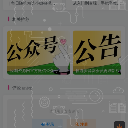
｜每日随机精选小姐姐视频
从入门到变现，手把手教你
分享，赏心悦目！
爆款剪辑、文案与起号全攻
略！
相关推荐
怪咖资源网官方微信公众号：怪咖工具箱，敬请关注！
怪咖
评论
抢沙发
请登录后发表评论
登录
注册