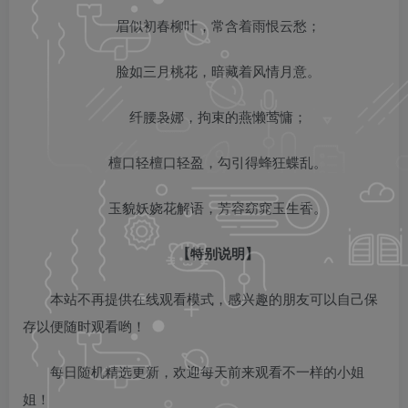
眉似初春柳叶，常含着雨恨云愁；
脸如三月桃花，暗藏着风情月意。
纤腰袅娜，拘束的燕懒莺慵；
檀口轻檀口轻盈，勾引得蜂狂蝶乱。
玉貌妖娆花解语，芳容窈窕玉生香。
【特别说明】
本站不再提供在线观看模式，感兴趣的朋友可以自己保
存以便随时观看哟！
每日随机精选更新，欢迎每天前来观看不一样的小姐
姐！