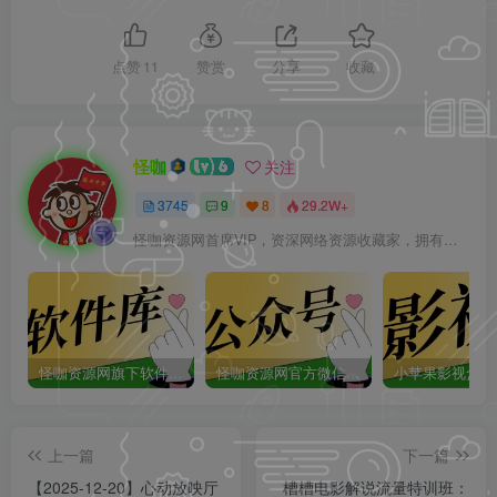
点赞
11
赞赏
分享
收藏
怪咖
关注
3745
9
8
29.2W+
怪咖资源网首席VIP，资深网络资源收藏家，拥有本站管理权限，大家在本站遇到任何方面的问题都可以私信我！
怪咖资源网旗下软件库app：怪咖软件库，汇聚多种软件资源+实用功能！
怪咖资源网官方微信公众号：怪咖工具箱，敬请关注！
上一篇
下一篇
【2025-12-20】心动放映厅
槽槽电影解说流量特训班：