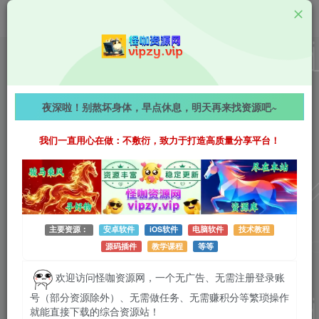
Android资源
快映视频 v2.7.3 去广告纯净版，电影+电视剧+综艺
夜深啦！别熬坏身体，早点休息，明天再来找资源吧~
+动漫+短剧，免费看全网影视剧！
我们一直用心在做：不敷衍，致力于打造高质量分享平台！
961字
阅读时长约5分钟
2026-07-13 更新
作者：怪咖
热度：47
0条评论
作者已发布3745篇文章
主要资源：
安卓软件
iOS软件
电脑软件
技术教程
源码插件
教学课程
等等
欢迎访问怪咖资源网，一个无广告、无需注册登录账
号（部分资源除外）、无需做任务、无需赚积分等繁琐操作
就能直接下载的综合资源站！