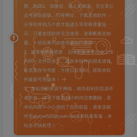
群、加QQ、加微信、加入某频道、关注某公
众号获取新版、打开网址、下载其他软件、
分享软件到几个群才能进入等所有弹窗提
示，只要发现软件无法使用，请果断将其卸
载，一切后果均由使用者自行承担！
2、如果软件有更新，后续新版本本站会上传
到同一文件目录下，喜欢本软件的朋友请将
本页面存为书签，方便日后访问，获取本软
件最新可用版本！
3、本站资源来源于网络，相关权利归其原作
者所有，请于下载后24小时内完整删除，若
本站内容不小心侵犯了您的权益，请发送邮
件至gkzyw520@yeah.net或者联系客服，本
站会尽快处理！