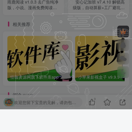
雨鹿阅读 v1.0.3 去广告纯净
安心记加班 v7.4.10 解锁高
版，小说、漫画免费阅读，
级版，自动算薪+工厂避坑，
支持多源切换！
打工人必备的防套路神器！
相关推荐
怪咖资源网旗下软件库app：怪咖软件库，汇聚多种软件资源+实用功能！
小苹果影视盒子
评论
抢沙发
9
欢迎您留下宝贵的见解，请勿包含任何不良信息，违者封禁账号！
请登录后发表评论