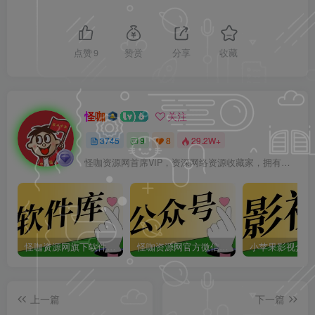
点赞
9
赞赏
分享
收藏
怪咖
关注
3745
9
8
29.2W+
怪咖资源网首席VIP，资深网络资源收藏家，拥有本站管理权限，大家在本站遇到任何方面的问题都可以私信我！
怪咖资源网旗下软件库app：怪咖软件库，汇聚多种软件资源+实用功能！
怪咖资源网官方微信公众号：怪咖工具箱，敬请关注！
上一篇
下一篇