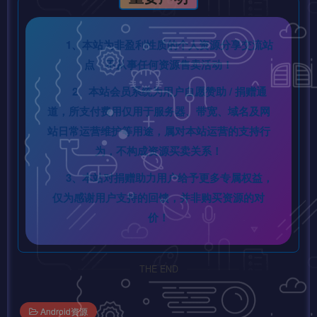
1、本站为非盈利性质的个人资源分享交流站
点，不从事任何资源售卖活动！
2、本站会员系统为用户自愿赞助 / 捐赠通
道，所支付费用仅用于服务器、带宽、域名及网
站日常运营维护等用途，属对本站运营的支持行
为，不构成资源买卖关系！
3、本站对捐赠助力用户给予更多专属权益，
仅为感谢用户支持的回馈，并非购买资源的对
价！
THE END
Android资源