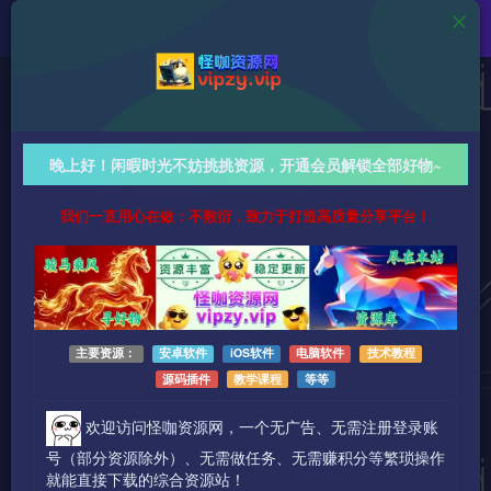
Android资源
家常菜做法大全 v6.5.1 去广告纯净版，从厨房小白到
晚上好！闲暇时光不妨挑挑资源，开通会员解锁全部好物~
料理达人，智能配菜+视频教学，轻松搞定三餐！
我们一直用心在做：不敷衍，致力于打造高质量分享平台！
789字
阅读时长约4分钟
2025-11-09 更新
作者：怪咖
热度：46
0条评论
作者已发布3745篇文章
主要资源：
安卓软件
iOS软件
电脑软件
技术教程
源码插件
教学课程
等等
欢迎访问怪咖资源网，一个无广告、无需注册登录账
号（部分资源除外）、无需做任务、无需赚积分等繁琐操作
就能直接下载的综合资源站！