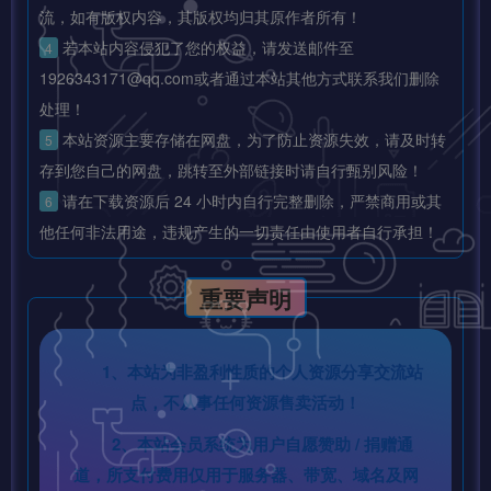
流，如有版权内容，其版权均归其原作者所有！
若本站内容侵犯了您的权益，请发送邮件至
4
1926343171@qq.com或者通过本站其他方式联系我们删除
处理！
本站资源主要存储在网盘，为了防止资源失效，请及时转
5
存到您自己的网盘，跳转至外部链接时请自行甄别风险！
请在下载资源后 24 小时内自行完整删除，严禁商用或其
6
他任何非法用途，违规产生的一切责任由使用者自行承担！
重要声明
1、本站为非盈利性质的个人资源分享交流站
点，不从事任何资源售卖活动！
2、本站会员系统为用户自愿赞助 / 捐赠通
道，所支付费用仅用于服务器、带宽、域名及网