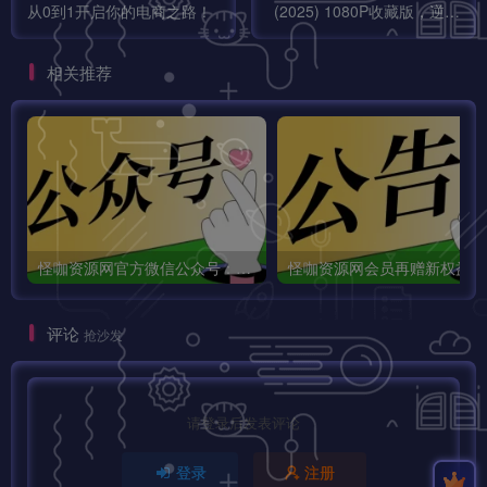
从0到1开启你的电商之路！
(2025) 1080P收藏版，逆天
改命的魔童传奇，颠覆传统
神话的国漫力作！
相关推荐
怪咖资源网官方微信公众号：怪咖工具箱，敬请关注！
怪咖
评论
抢沙发
请登录后发表评论
登录
注册