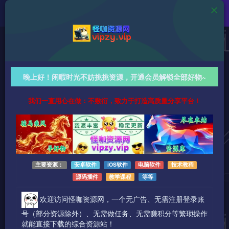
值得一看
【2025-7-31】心动放映厅｜每日随机精选小姐姐视频
晚上好！闲暇时光不妨挑挑资源，开通会员解锁全部好物~
分享，赏心悦目！
我们一直用心在做：不敷衍，致力于打造高质量分享平台！
523字
阅读时长约3分钟
2025-07-31 更新
作者：怪咖
热度：31
0条评论
作者已发布3745篇文章
主要资源：
安卓软件
iOS软件
电脑软件
技术教程
源码插件
教学课程
等等
欢迎访问怪咖资源网，一个无广告、无需注册登录账
号（部分资源除外）、无需做任务、无需赚积分等繁琐操作
就能直接下载的综合资源站！