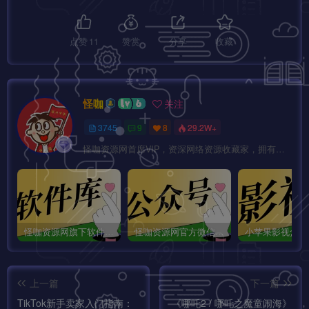
点赞
11
赞赏
分享
收藏
怪咖
关注
3745
9
8
29.2W+
怪咖资源网首席VIP，资深网络资源收藏家，拥有本站管理权限，大家在本站遇到任何方面的问题都可以私信我！
怪咖资源网旗下软件库app：怪咖软件库，汇聚多种软件资源+实用功能！
怪咖资源网官方微信公众号：怪咖工具箱，敬请关注！
上一篇
下一篇
TikTok新手卖家入门指南：
《哪吒2 / 哪吒之魔童闹海》