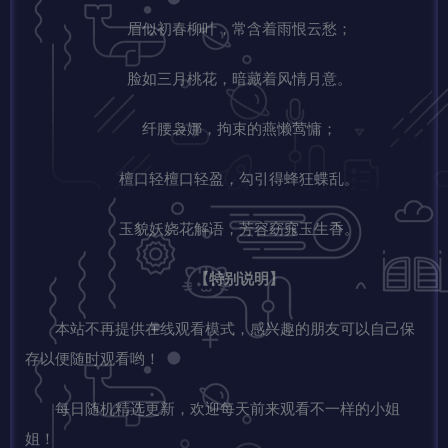
眉似初春柳叶，常含着雨恨云愁；
脸如三月桃花，暗藏着风情月意。
纤腰袅娜，拘束的燕懒莺慵；
檀口轻檀口轻盈，勾引得蜂狂蝶乱。
玉貌妖娆花解语，芳容窈窕玉生香。
【特别说明】
本站不再提供在线观看模式，感兴趣的朋友可以自己保
存以便随时观看哟！
每日随机精选更新，欢迎每天前来观看不一样的小姐
姐！