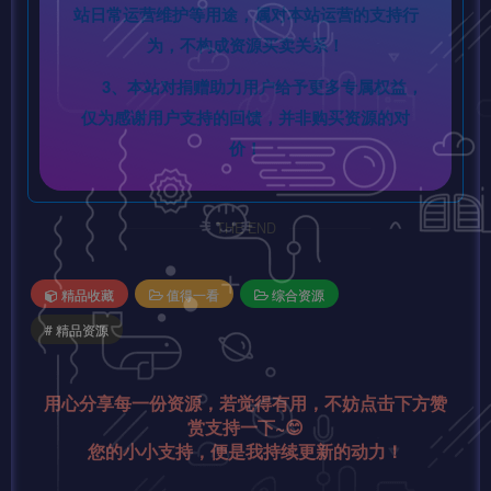
站日常运营维护等用途，属对本站运营的支持行
为，不构成资源买卖关系！
3、本站对捐赠助力用户给予更多专属权益，
仅为感谢用户支持的回馈，并非购买资源的对
价！
THE END
精品收藏
值得一看
综合资源
# 精品资源
用心分享每一份资源，若觉得有用，不妨点击下方赞
赏支持一下~😊
您的小小支持，便是我持续更新的动力！